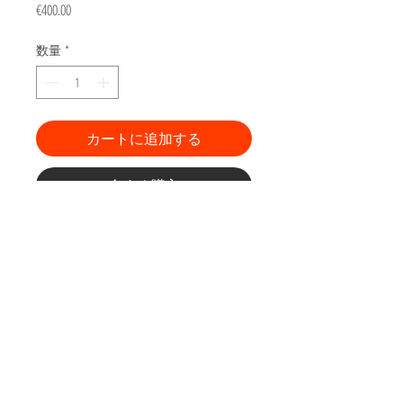
価
€400.00
格
数量
*
カートに追加する
今すぐ購入
Très belle aquarelle.
Mine de graphite et aquarelle sur papier vergé.
2010.
34 x 17 cm en deux feuillets.
Touches d’aquarelles en bas a gauche.
©無断複写・転載を禁じますLaurent
Letourmy-