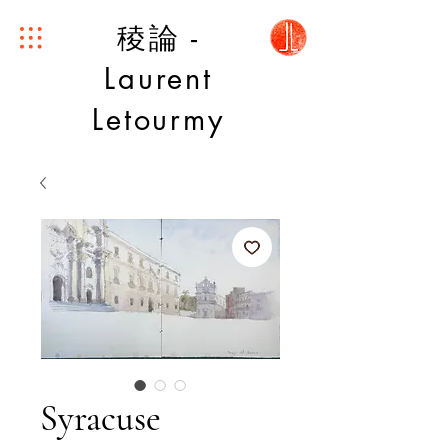
稜論 -
Laurent
Letourmy
Syracuse