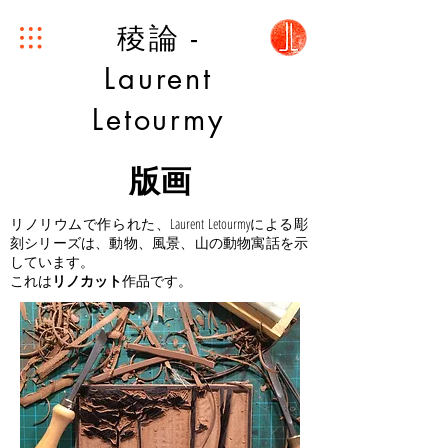
稜論 -
Laurent
Letourmy
版画
リノリウムで作られた、Laurent Letourmyによる彫
刻シリーズは、動物、風景、山の動物寓話を示
しています。
これは
リノカット
作品です。