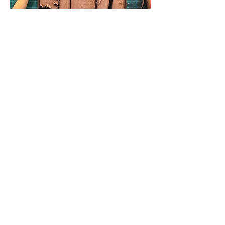
Danemark
Monuments
Toits de Paris
Bestiaire
Scotland
Selfies