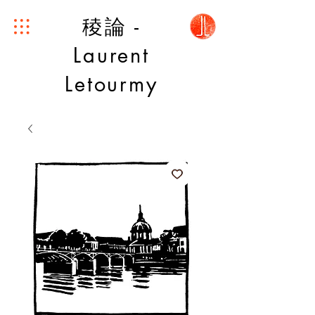
稜論 -
Laurent
Letourmy