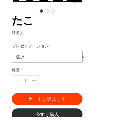
たこ
価
€150.00
格
プレゼンテーション
*
数量
*
カートに追加する
今すぐ購入
「動物寓話」の刻印