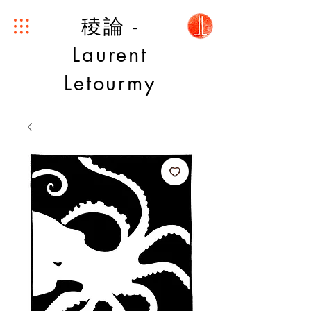
稜論 -
Laurent
Letourmy