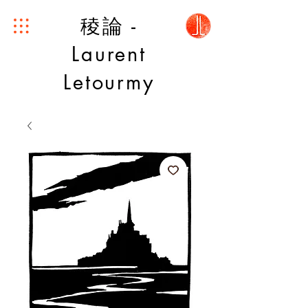
稜論 -
Laurent
Letourmy