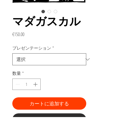
マダガスカル
価
€150.00
格
プレゼンテーション
*
数量
*
カートに追加する
今すぐ購入
「Selfies」シリーズからの彫刻