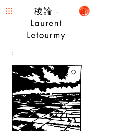
稜論 -
Laurent
Letourmy