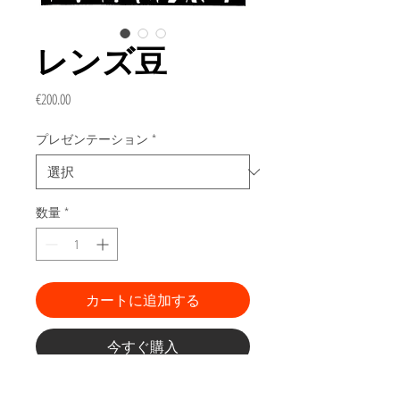
レンズ豆
価
€200.00
格
プレゼンテーション
*
数量
*
カートに追加する
今すぐ購入
「食用」シリーズからの彫刻