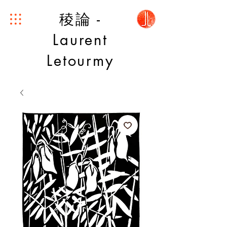
稜論 -
Laurent
Letourmy