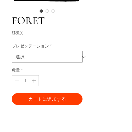
FORET
価
€180.00
格
プレゼンテーション
*
数量
*
カートに追加する
今すぐ購入
Gravure de la série "GREENSGIVE"