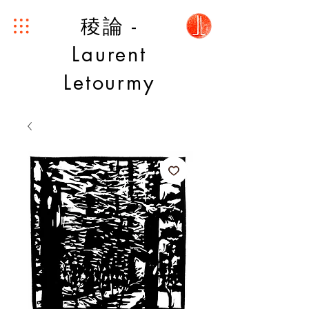
稜論 -
Laurent
Letourmy