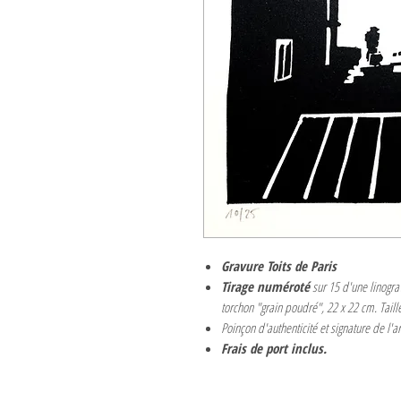
Gravure Toits de Paris
Tirage numéroté
sur 15 d'une linogra
torchon "grain poudré", 22 x 22 cm. Taill
Poinçon d'authenticité et signature de l'ar
Frais de port inclus.