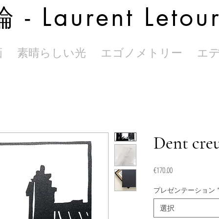
 - Laurent Letou
画
素晴らしい光
エゴノメトリー
エ
Dent cre
価
€170.00
格
プレゼンテーション
選択