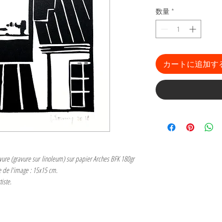
数量
*
カートに追加す
vure (gravure sur linoleum) sur papier Arches BFK 180gr
e de l'image : 15x15 cm.
tiste.