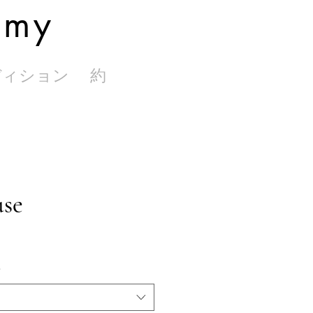
rmy
ディション
約
use
*