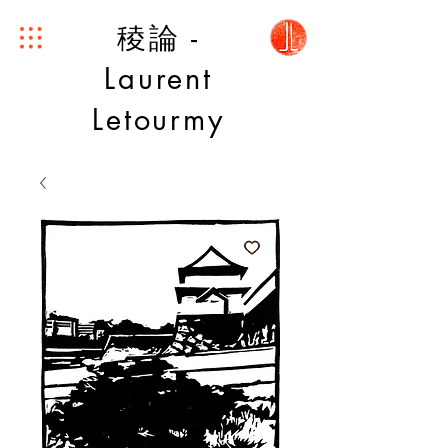
稜論 -
Laurent
Letourmy