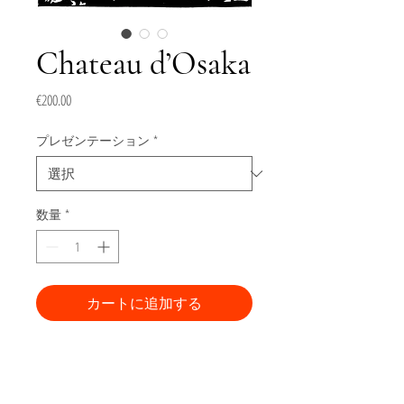
Chateau d’Osaka
価
€200.00
格
プレゼンテーション
*
数量
*
カートに追加する
今すぐ購入
Gravure de la série "JAPON"