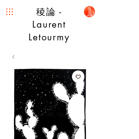
稜論 -
Laurent
Letourmy