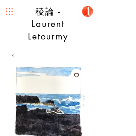
稜論 -
Laurent
Letourmy