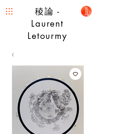
稜論 -
Laurent
Letourmy