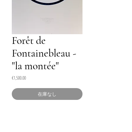
Forêt de
Fontainebleau -
"la montée"
価
€1,500.00
格
在庫なし
Dessin égonometrique à la mine de graphite "B"
Position réelle du soleil et des planètes à la
feuille d’or 22 carats.
Dimension du dessin : 32 x 32 cm.